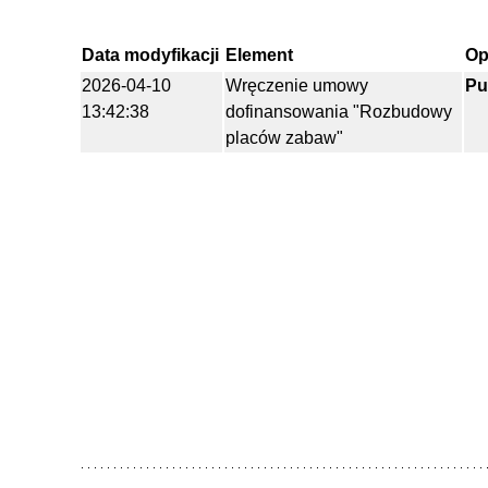
WYBORY I REFERENDA
INFORMACJA O
FUNDUSZE KRAJOWE
PRZETWARZANIU DANYCH
Data modyfikacji
Element
Op
OSOBOWYCH
POMOC SPOŁECZNA
2026-04-10
Wręczenie umowy
Pu
13:42:38
dofinansowania "Rozbudowy
CYBERBEZPIECZEŃSTWO
INTERNET DLA KAŻDEGO
placów zabaw"
STRATEGIA TERYTORIALNA
WYBORY PREZYDENTA
OBSZARU PROWADZENIA
RZECZYPOSPOLITEJ POLSKIEJ
POLITYKI TERYTORIALNEJ
2025R.
WYBORY PREZYDENTA
RZECZYPOSPOLITEJ POLSKIEJ
2025R.