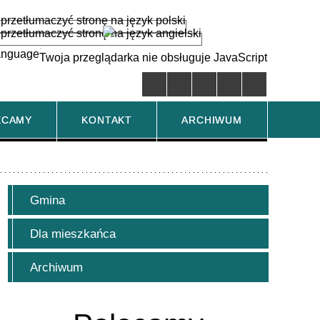
anguage
▼
Twoja przeglądarka nie obsługuje JavaScript
ECAMY
KONTAKT
ARCHIWUM
Gmina
Dla mieszkańca
Archiwum