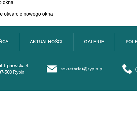
AŃCA
AKTUALNOŚCI
GALERIE
POL
ul. Lipnowska 4
sekretariat@rypin.pl
(
87-500 Rypin