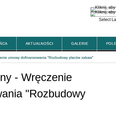
Select L
AŃCA
AKTUALNOŚCI
GALERIE
POL
ęczenie umowy dofinansowania "Rozbudowy placów zabaw"
ony - Wręczenie
wania "Rozbudowy